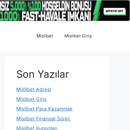
Mislibet
Mislibet Giriş
Son Yazılar
Mislibet Adresi
Mislibet Giriş
Mislibet Para Kazanmak
Mislibet Finansal Süreç
Mislibet Kuponları