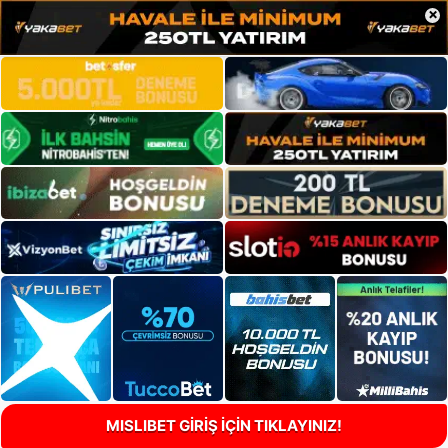
×
MISLIBET GİRİŞ İÇİN TIKLAYINIZ!