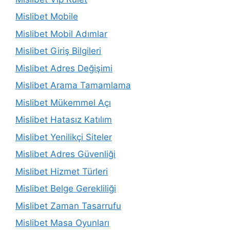
Mislibet Mobile
Mislibet Mobil Adımlar
Mislibet Giriş Bilgileri
Mislibet Adres Değişimi
Mislibet Arama Tamamlama
Mislibet Mükemmel Açı
Mislibet Hatasız Katılım
Mislibet Yenilikçi Siteler
Mislibet Adres Güvenliği
Mislibet Hizmet Türleri
Mislibet Belge Gerekliliği
Mislibet Zaman Tasarrufu
Mislibet Masa Oyunları