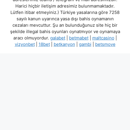
Harici hiçbir iletişim adresimiz bulunmamaktadır.
Lütfen itibar etmeyiniz.) Türkiye yasalarına göre 7258
sayılı kanun uyarınca yasa dışı bahis oynamanın
cezaları mevcuttur. Şu an bulunduğunuz site hiç bir
şekilde illegal bahis oyunları oynatmıyor ve oynamaya
aracı olmuyordur.
galabet
|
betmabet
|
maltcasino
|
vizyonbet
|
18bet
|
betkanyon
|
gambi
|
betsmove