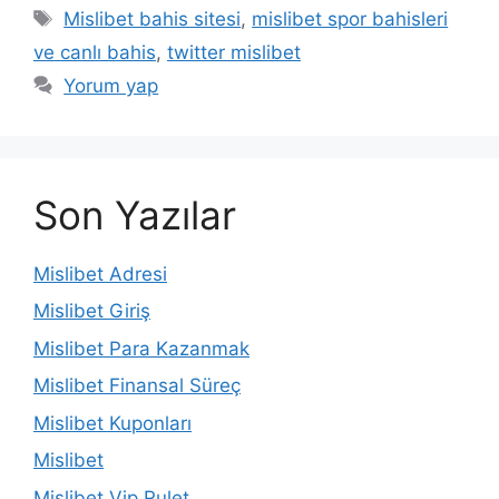
Etiketler
Mislibet bahis sitesi
,
mislibet spor bahisleri
ve canlı bahis
,
twitter mislibet
Yorum yap
Son Yazılar
Mislibet Adresi
Mislibet Giriş
Mislibet Para Kazanmak
Mislibet Finansal Süreç
Mislibet Kuponları
Mislibet
Mislibet Vip Rulet