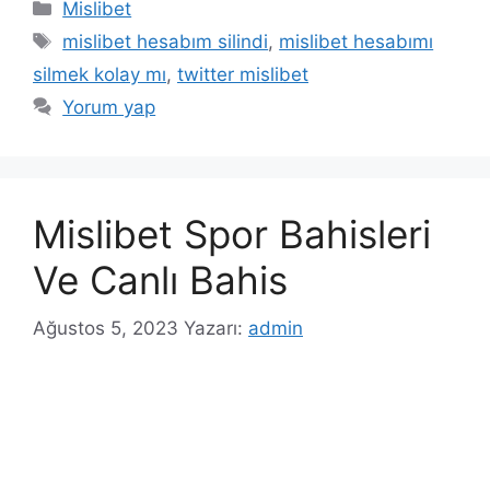
Kategoriler
Mislibet
Etiketler
mislibet hesabım silindi
,
mislibet hesabımı
silmek kolay mı
,
twitter mislibet
Yorum yap
Mislibet Spor Bahisleri
Ve Canlı Bahis
Ağustos 5, 2023
Yazarı:
admin