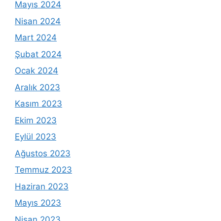
Mayıs 2024
Nisan 2024
Mart 2024
Şubat 2024
Ocak 2024
Aralık 2023
Kasım 2023
Ekim 2023
Eylül 2023
Ağustos 2023
Temmuz 2023
Haziran 2023
Mayıs 2023
Nisan 2023