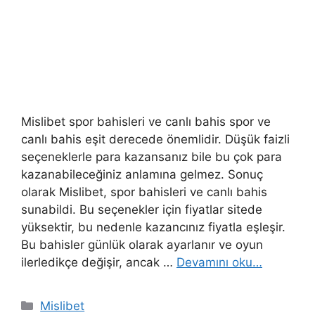
Mislibet spor bahisleri ve canlı bahis spor ve
canlı bahis eşit derecede önemlidir. Düşük faizli
seçeneklerle para kazansanız bile bu çok para
kazanabileceğiniz anlamına gelmez. Sonuç
olarak Mislibet, spor bahisleri ve canlı bahis
sunabildi. Bu seçenekler için fiyatlar sitede
yüksektir, bu nedenle kazancınız fiyatla eşleşir.
Bu bahisler günlük olarak ayarlanır ve oyun
ilerledikçe değişir, ancak …
Devamını oku…
Kategoriler
Mislibet