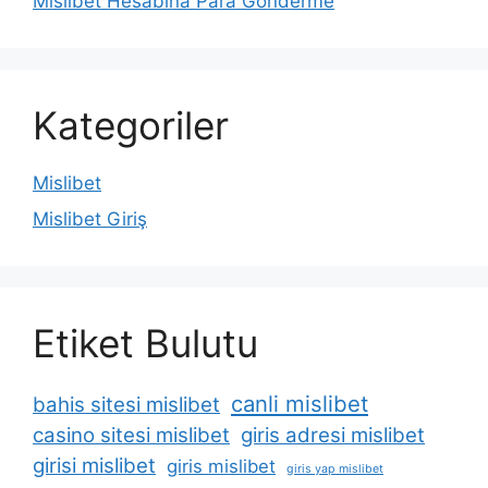
Mislibet Hesabına Para Gönderme
Kategoriler
Mislibet
Mislibet Giriş
Etiket Bulutu
canli mislibet
bahis sitesi mislibet
casino sitesi mislibet
giris adresi mislibet
girisi mislibet
giris mislibet
giris yap mislibet