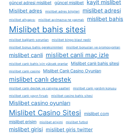
kayit mislibet
güncel adresi mislibet
güncel mislibet
mislibet adresi
Mislibet adres
mislibet adres bilgileri
mislibet bahis
mislibet altyapısı
mislibet açılmazsa ne yapmalı
Mislibet bahis sitesi
mislibet bağlantı sorunları
mislibet bingo blast nedir
mislibet bonus bahis gereksinimleri
mislibet bonusları ve promosyonları
mislibet canli maç izle
mislibet canli
Mislibet canlı bahis sitesi
mislibet canlı bahis i̇çin yüksek oranlar
Mislibet Canlı Casino Oyunları
mislibet canlı casino
mislibet canlı destek
mislibet canlı destek ve çalışma saatleri
mislibet canlı yardım konusu
mislibet canlı yayın fırsatı
mislibet casino bahis sitesi
Mislibet casino oyunları
Mislibet Casino Sitesi
mislibet com
mislibet erişim
mislibet erişimi
mislibet futbol
mislibet girisi
mislibet giris twitter