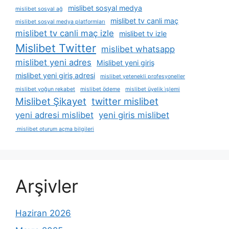
mislibet sosyal medya
mislibet sosyal ağ
mislibet tv canli maç
mislibet sosyal medya platformları
mislibet tv canli maç izle
mislibet tv izle
Mislibet Twitter
mislibet whatsapp
mislibet yeni adres
Mislibet yeni giriş
mislibet yeni giriş adresi
mislibet yetenekli profesyoneller
mislibet yoğun rekabet
mislibet ödeme
mislibet üyelik i̇şlemi
Mislibet Şikayet
twitter mislibet
yeni adresi mislibet
yeni giris mislibet
mislibet oturum açma bilgileri
Arşivler
Haziran 2026