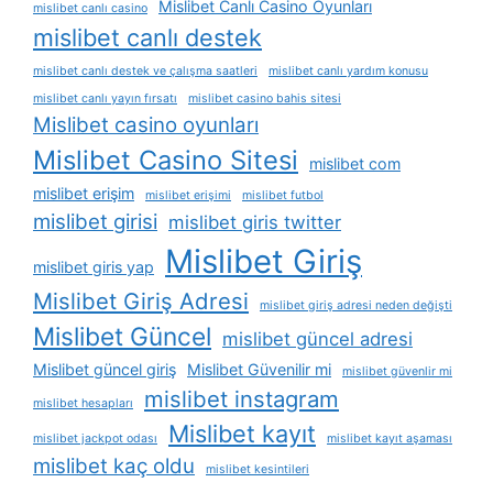
Mislibet Canlı Casino Oyunları
mislibet canlı casino
mislibet canlı destek
mislibet canlı destek ve çalışma saatleri
mislibet canlı yardım konusu
mislibet canlı yayın fırsatı
mislibet casino bahis sitesi
Mislibet casino oyunları
Mislibet Casino Sitesi
mislibet com
mislibet erişim
mislibet erişimi
mislibet futbol
mislibet girisi
mislibet giris twitter
Mislibet Giriş
mislibet giris yap
Mislibet Giriş Adresi
mislibet giriş adresi neden değişti
Mislibet Güncel
mislibet güncel adresi
Mislibet güncel giriş
Mislibet Güvenilir mi
mislibet güvenlir mi
mislibet instagram
mislibet hesapları
Mislibet kayıt
mislibet jackpot odası
mislibet kayıt aşaması
mislibet kaç oldu
mislibet kesintileri