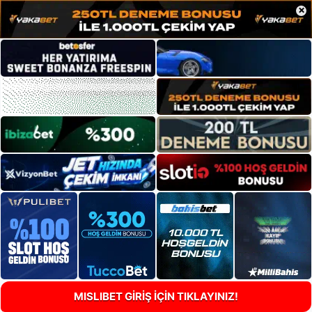
×
MISLIBET GİRİŞ İÇİN TIKLAYINIZ!