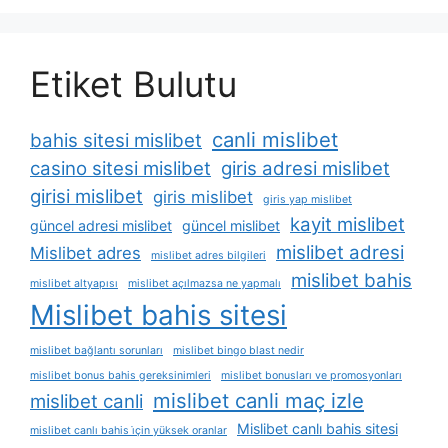
Etiket Bulutu
canli mislibet
bahis sitesi mislibet
casino sitesi mislibet
giris adresi mislibet
girisi mislibet
giris mislibet
giris yap mislibet
kayit mislibet
güncel adresi mislibet
güncel mislibet
mislibet adresi
Mislibet adres
mislibet adres bilgileri
mislibet bahis
mislibet altyapısı
mislibet açılmazsa ne yapmalı
Mislibet bahis sitesi
mislibet bağlantı sorunları
mislibet bingo blast nedir
mislibet bonus bahis gereksinimleri
mislibet bonusları ve promosyonları
mislibet canli maç izle
mislibet canli
Mislibet canlı bahis sitesi
mislibet canlı bahis i̇çin yüksek oranlar