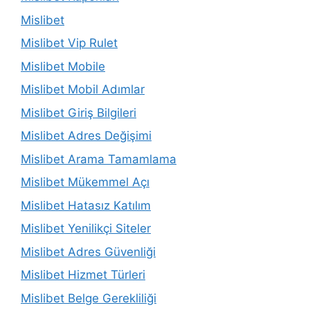
Mislibet
Mislibet Vip Rulet
Mislibet Mobile
Mislibet Mobil Adımlar
Mislibet Giriş Bilgileri
Mislibet Adres Değişimi
Mislibet Arama Tamamlama
Mislibet Mükemmel Açı
Mislibet Hatasız Katılım
Mislibet Yenilikçi Siteler
Mislibet Adres Güvenliği
Mislibet Hizmet Türleri
Mislibet Belge Gerekliliği