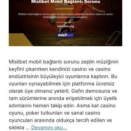
Mislibet mobil bağlantı sorunu zeplin müziğinin
keyfini çıkarırken kendinizi casino ve casino
endüstrisinin büyüleyici oyunlarına kaptırın. Bu
oyunları oynayabilmek için platforma ücretsiz
olarak üye olmanız yeterli. Gafın demosuna ve
tam sürümlerine anında erişebilmek için üyelik
adımlarını hemen takip edin. Asma kat casino
oyunu, poker tutkunları ve sanal casino
oyuncuları arasında oldukça tercih edilen ve
sıklıkla …
Devamını oku…