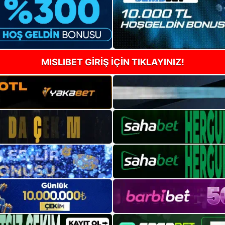
MISLIBET GİRİŞ İÇİN TIKLAYINIZ!