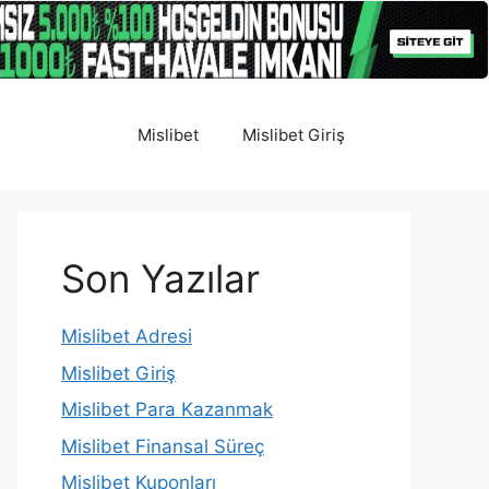
Mislibet
Mislibet Giriş
Son Yazılar
Mislibet Adresi
Mislibet Giriş
Mislibet Para Kazanmak
Mislibet Finansal Süreç
Mislibet Kuponları