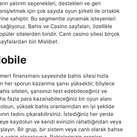
ın yatırım seçenekleri, destekleri ve geri
enişletmek için çok sayıda oyun şirketi ile ortaklık
irine sahiptir. Bu segmentte oynamak isteyenleri
ağlıyoruz. Bahis ve Casino sayfaları, özellikle
opüler sitelerden biridir. Canlı casino sitesi birçok
sayfalardan biri Mislibet.
Mobile
mert finansmanı sayesinde bahis sitesi hızla
n her sporun kazanma şansı yüksektir, böylece
his siteleri, şansınızı test edebileceğiniz ve
a fazla para kazanabileceğiniz bir oyun alanı
 olsun, yüksek bahis oranlarından en iyi şekilde
nın tadını çıkarabilirsiniz. İstediğiniz her yerde
teye kaydolun ve kendi evinizin rahatlığından veya
ayın. Bir grup, bir sistem veya canlı olarak bahse