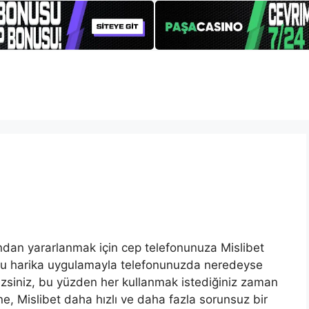
ından yararlanmak için cep telefonunuza Mislibet
n bu harika uygulamayla telefonunuzda neredeyse
mezsiniz, bu yüzden her kullanmak istediğiniz zaman
ine, Mislibet daha hızlı ve daha fazla sorunsuz bir