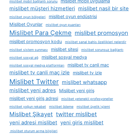
mislibet mobil uygulama
mislibet mobil bağlantı sorunu
mislibet müşteri hizmetleri
mislibet nasil bir site
mislibet oyun endüstrisi
mislibet oyun bölgeleri
Mislibet Oyunlar
mislibet oyun puanları
Mislibet Para Çekme
mislibet promosyon
mislibet promosyon kodu
mislibet sanal bahis özellikleri nelerdir
mislibet sitesi
mislibet sistem sunması
mislibet sorunsuz bağlantı
mislibet sosyal medya
mislibet sosyal ağ
mislibet tv canli maç
mislibet sosyal medya platformları
mislibet tv canli maç izle
mislibet tv izle
Mislibet Twitter
mislibet whatsapp
mislibet yeni adres
Mislibet yeni giriş
mislibet yeni giriş adresi
mislibet yetenekli profesyoneller
mislibet yoğun rekabet
mislibet ödeme
mislibet üyelik i̇şlemi
Mislibet Şikayet
twitter mislibet
yeni adresi mislibet
yeni giris mislibet
mislibet oturum açma bilgileri