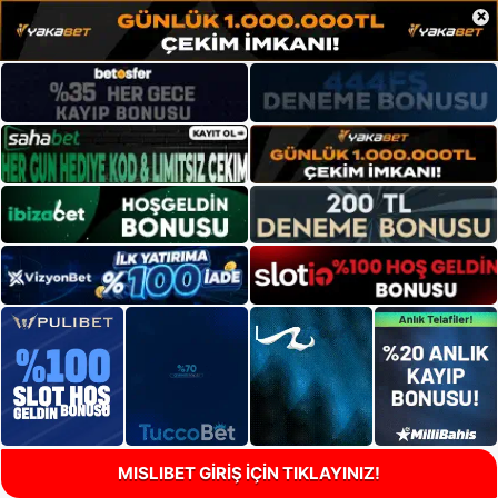
×
MISLIBET GİRİŞ İÇİN TIKLAYINIZ!