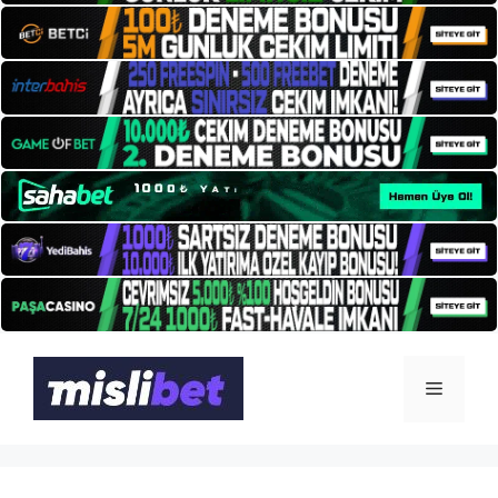
İçeriğe
atla
Menü