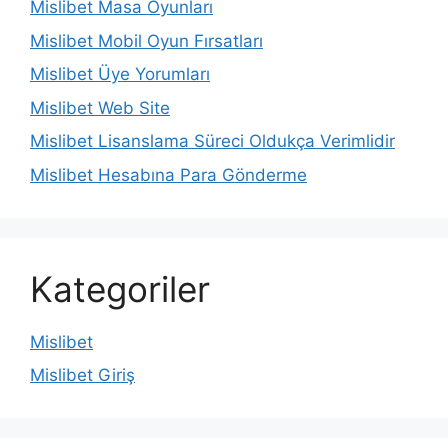
Mislibet Masa Oyunları
Mislibet Mobil Oyun Fırsatları
Mislibet Üye Yorumları
Mislibet Web Site
Mislibet Lisanslama Süreci Oldukça Verimlidir
Mislibet Hesabına Para Gönderme
Kategoriler
Mislibet
Mislibet Giriş