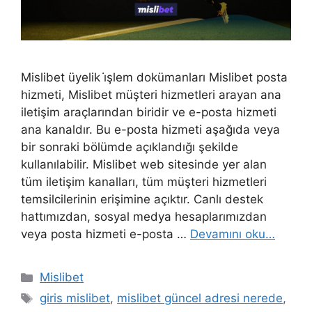
Mislibet üyelik i̇şlem dokümanları Mislibet posta
hizmeti, Mislibet müşteri hizmetleri arayan ana
iletişim araçlarından biridir ve e-posta hizmeti
ana kanaldır. Bu e-posta hizmeti aşağıda veya
bir sonraki bölümde açıklandığı şekilde
kullanılabilir. Mislibet web sitesinde yer alan
tüm iletişim kanalları, tüm müşteri hizmetleri
temsilcilerinin erişimine açıktır. Canlı destek
hattımızdan, sosyal medya hesaplarımızdan
veya posta hizmeti e-posta …
Devamını oku…
Kategoriler
Mislibet
Etiketler
giris mislibet
,
mislibet güncel adresi nerede
,