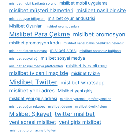
mislibet mobil uygulama
mislibet mobil bağlantı sorunu
mislibet müşteri hizmetleri
mislibet nasil bir site
mislibet oyun endüstrisi
mislibet oyun bölgeleri
Mislibet Oyunlar
mislibet oyun puanları
Mislibet Para Çekme
mislibet promosyon
mislibet promosyon kodu
mislibet sanal bahis özellikleri nelerdir
mislibet sitesi
mislibet sistem sunması
mislibet sorunsuz bağlantı
mislibet sosyal medya
mislibet sosyal ağ
mislibet tv canli maç
mislibet sosyal medya platformları
mislibet tv canli maç izle
mislibet tv izle
Mislibet Twitter
mislibet whatsapp
mislibet yeni adres
Mislibet yeni giriş
mislibet yeni giriş adresi
mislibet yetenekli profesyoneller
mislibet yoğun rekabet
mislibet ödeme
mislibet üyelik i̇şlemi
Mislibet Şikayet
twitter mislibet
yeni adresi mislibet
yeni giris mislibet
mislibet oturum açma bilgileri