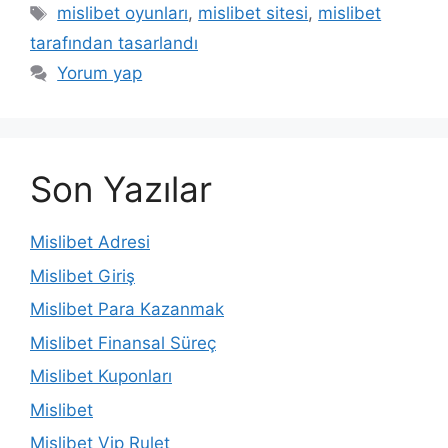
Etiketler
mislibet oyunları
,
mislibet sitesi
,
mislibet
tarafından tasarlandı
Yorum yap
Son Yazılar
Mislibet Adresi
Mislibet Giriş
Mislibet Para Kazanmak
Mislibet Finansal Süreç
Mislibet Kuponları
Mislibet
Mislibet Vip Rulet