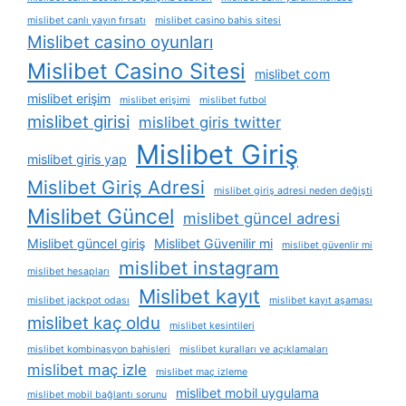
mislibet canlı yayın fırsatı
mislibet casino bahis sitesi
Mislibet casino oyunları
Mislibet Casino Sitesi
mislibet com
mislibet erişim
mislibet erişimi
mislibet futbol
mislibet girisi
mislibet giris twitter
Mislibet Giriş
mislibet giris yap
Mislibet Giriş Adresi
mislibet giriş adresi neden değişti
Mislibet Güncel
mislibet güncel adresi
Mislibet güncel giriş
Mislibet Güvenilir mi
mislibet güvenlir mi
mislibet instagram
mislibet hesapları
Mislibet kayıt
mislibet jackpot odası
mislibet kayıt aşaması
mislibet kaç oldu
mislibet kesintileri
mislibet kombinasyon bahisleri
mislibet kuralları ve açıklamaları
mislibet maç izle
mislibet maç izleme
mislibet mobil uygulama
mislibet mobil bağlantı sorunu