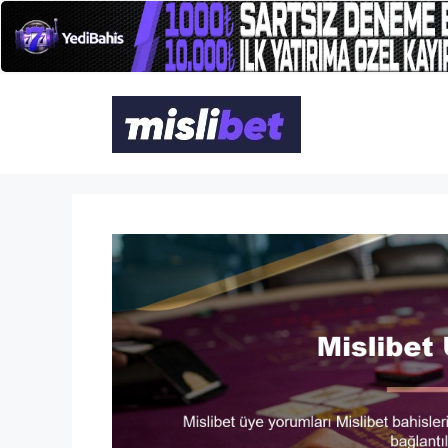
İçeriğe
atla