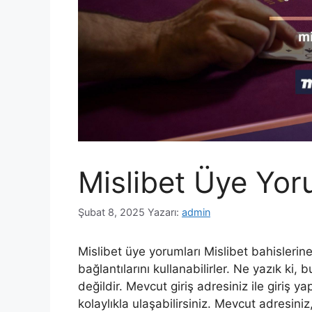
Mislibet Üye Yor
Şubat 8, 2025
Yazarı:
admin
Mislibet üye yorumları Mislibet bahislerine
bağlantılarını kullanabilirler. Ne yazık ki
değildir. Mevcut giriş adresiniz ile giriş 
kolaylıkla ulaşabilirsiniz. Mevcut adresin