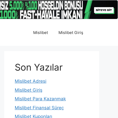
Mislibet
Mislibet Giriş
Son Yazılar
Mislibet Adresi
Mislibet Giriş
Mislibet Para Kazanmak
Mislibet Finansal Süreç
Mislibet Kuponları