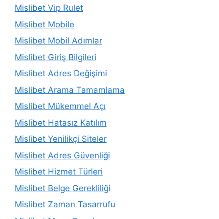
Mislibet Vip Rulet
Mislibet Mobile
Mislibet Mobil Adımlar
Mislibet Giriş Bilgileri
Mislibet Adres Değişimi
Mislibet Arama Tamamlama
Mislibet Mükemmel Açı
Mislibet Hatasız Katılım
Mislibet Yenilikçi Siteler
Mislibet Adres Güvenliği
Mislibet Hizmet Türleri
Mislibet Belge Gerekliliği
Mislibet Zaman Tasarrufu