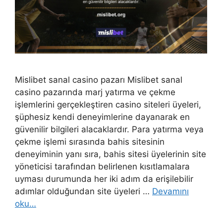
Mislibet sanal casino pazarı Mislibet sanal
casino pazarında marj yatırma ve çekme
işlemlerini gerçekleştiren casino siteleri üyeleri,
şüphesiz kendi deneyimlerine dayanarak en
güvenilir bilgileri alacaklardır. Para yatırma veya
çekme işlemi sırasında bahis sitesinin
deneyiminin yanı sıra, bahis sitesi üyelerinin site
yöneticisi tarafından belirlenen kısıtlamalara
uyması durumunda her iki adım da erişilebilir
adımlar olduğundan site üyeleri …
Devamını
oku…