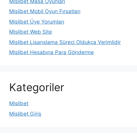
Mislibet Masa Oyunları
Mislibet Mobil Oyun Fırsatları
Mislibet Üye Yorumları
Mislibet Web Site
Mislibet Lisanslama Süreci Oldukça Verimlidir
Mislibet Hesabına Para Gönderme
Kategoriler
Mislibet
Mislibet Giriş