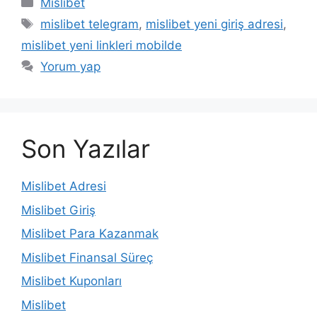
Kategoriler
Mislibet
Etiketler
mislibet telegram
,
mislibet yeni giriş adresi
,
mislibet yeni linkleri mobilde
Yorum yap
Son Yazılar
Mislibet Adresi
Mislibet Giriş
Mislibet Para Kazanmak
Mislibet Finansal Süreç
Mislibet Kuponları
Mislibet