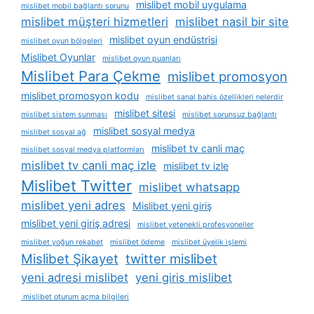
mislibet mobil uygulama
mislibet mobil bağlantı sorunu
mislibet müşteri hizmetleri
mislibet nasil bir site
mislibet oyun endüstrisi
mislibet oyun bölgeleri
Mislibet Oyunlar
mislibet oyun puanları
Mislibet Para Çekme
mislibet promosyon
mislibet promosyon kodu
mislibet sanal bahis özellikleri nelerdir
mislibet sitesi
mislibet sistem sunması
mislibet sorunsuz bağlantı
mislibet sosyal medya
mislibet sosyal ağ
mislibet tv canli maç
mislibet sosyal medya platformları
mislibet tv canli maç izle
mislibet tv izle
Mislibet Twitter
mislibet whatsapp
mislibet yeni adres
Mislibet yeni giriş
mislibet yeni giriş adresi
mislibet yetenekli profesyoneller
mislibet yoğun rekabet
mislibet ödeme
mislibet üyelik i̇şlemi
Mislibet Şikayet
twitter mislibet
yeni adresi mislibet
yeni giris mislibet
mislibet oturum açma bilgileri