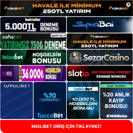
×
MISLIBET GİRİŞ İÇİN TIKLAYINIZ!