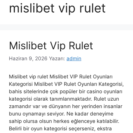
mislibet vip rulet
Mislibet Vip Rulet
Haziran 9, 2026
Yazarı:
admin
Mislibet vip rulet Mislibet VIP Rulet Oyunları
Kategorisi Mislibet VIP Rulet Oyunları Kategorisi,
bahis sitelerinde çok popüler bir casino oyunları
kategorisi olarak tanımlanmaktadır. Rulet uzun
zamandır var ve dünyanın her yerinden insanlar
bunu oynamayı seviyor. Ne kadar deneyime
sahip olursa olsun herkes eğlenceye katılabilir.
Belirli bir oyun kategorisi seçerseniz, ekstra