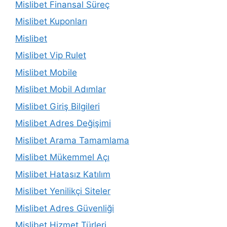
Mislibet Finansal Süreç
Mislibet Kuponları
Mislibet
Mislibet Vip Rulet
Mislibet Mobile
Mislibet Mobil Adımlar
Mislibet Giriş Bilgileri
Mislibet Adres Değişimi
Mislibet Arama Tamamlama
Mislibet Mükemmel Açı
Mislibet Hatasız Katılım
Mislibet Yenilikçi Siteler
Mislibet Adres Güvenliği
Mislibet Hizmet Türleri