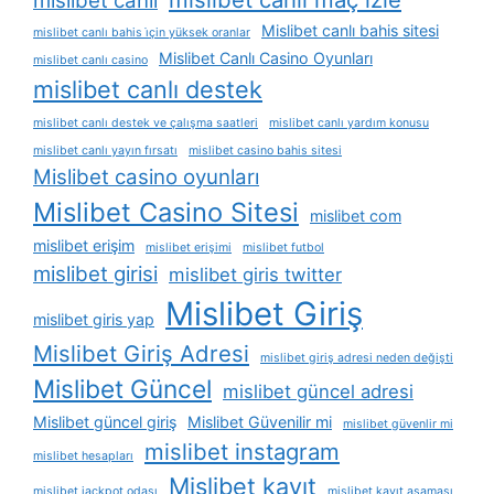
mislibet canli
Mislibet canlı bahis sitesi
mislibet canlı bahis i̇çin yüksek oranlar
Mislibet Canlı Casino Oyunları
mislibet canlı casino
mislibet canlı destek
mislibet canlı destek ve çalışma saatleri
mislibet canlı yardım konusu
mislibet canlı yayın fırsatı
mislibet casino bahis sitesi
Mislibet casino oyunları
Mislibet Casino Sitesi
mislibet com
mislibet erişim
mislibet erişimi
mislibet futbol
mislibet girisi
mislibet giris twitter
Mislibet Giriş
mislibet giris yap
Mislibet Giriş Adresi
mislibet giriş adresi neden değişti
Mislibet Güncel
mislibet güncel adresi
Mislibet güncel giriş
Mislibet Güvenilir mi
mislibet güvenlir mi
mislibet instagram
mislibet hesapları
Mislibet kayıt
mislibet jackpot odası
mislibet kayıt aşaması