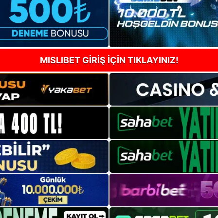
MISLIBET GİRİŞ İÇİN TIKLAYINIZ!