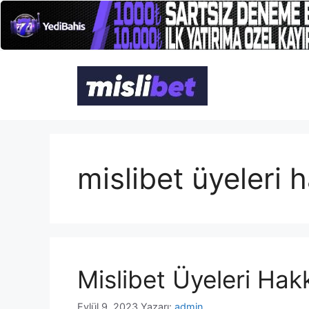
İçeriğe
atla
mislibet üyeleri 
Mislibet Üyeleri Hak
Eylül 9, 2023
Yazarı:
admin