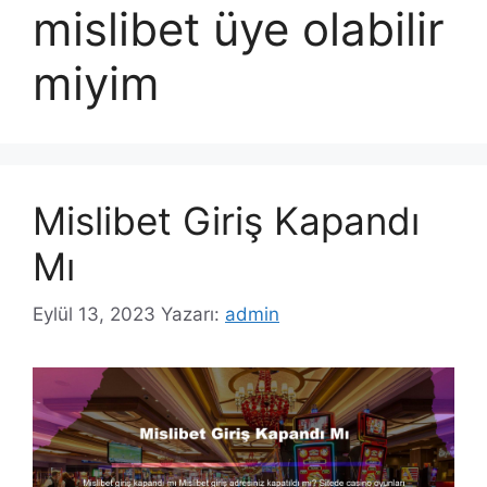
mislibet üye olabilir
miyim
Mislibet Giriş Kapandı
Mı
Eylül 13, 2023
Yazarı:
admin