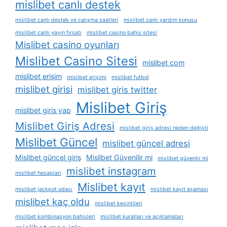
mislibet canlı destek
mislibet canlı destek ve çalışma saatleri
mislibet canlı yardım konusu
mislibet canlı yayın fırsatı
mislibet casino bahis sitesi
Mislibet casino oyunları
Mislibet Casino Sitesi
mislibet com
mislibet erişim
mislibet erişimi
mislibet futbol
mislibet girisi
mislibet giris twitter
Mislibet Giriş
mislibet giris yap
Mislibet Giriş Adresi
mislibet giriş adresi neden değişti
Mislibet Güncel
mislibet güncel adresi
Mislibet güncel giriş
Mislibet Güvenilir mi
mislibet güvenlir mi
mislibet instagram
mislibet hesapları
Mislibet kayıt
mislibet jackpot odası
mislibet kayıt aşaması
mislibet kaç oldu
mislibet kesintileri
mislibet kombinasyon bahisleri
mislibet kuralları ve açıklamaları