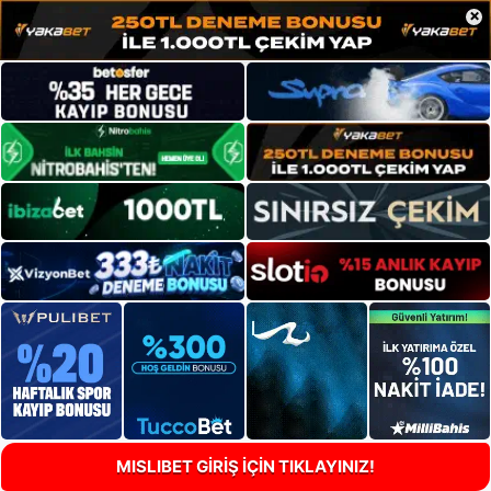
×
MISLIBET GİRİŞ İÇİN TIKLAYINIZ!