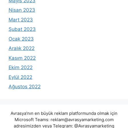
Mayıs 2023
Nisan 2023
Mart 2023
Şubat 2023
Ocak 2023
Aralık 2022
Kasım 2022
Ekim 2022
Eylül 2022
Ağustos 2022
Avrasya'nın en büyük reklam platformunda olmak için
Microsoft Teams:
reklam@avrasyamarketing.com
adresimizden veya Telegram: @Avrasyamarketing