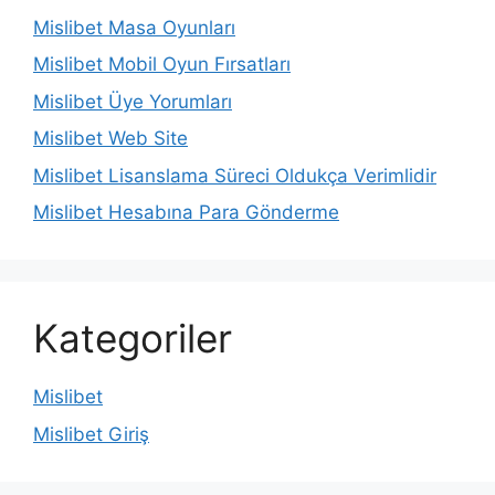
Mislibet Masa Oyunları
Mislibet Mobil Oyun Fırsatları
Mislibet Üye Yorumları
Mislibet Web Site
Mislibet Lisanslama Süreci Oldukça Verimlidir
Mislibet Hesabına Para Gönderme
Kategoriler
Mislibet
Mislibet Giriş