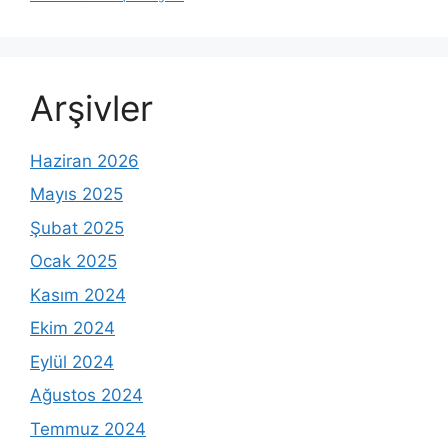
Arşivler
Haziran 2026
Mayıs 2025
Şubat 2025
Ocak 2025
Kasım 2024
Ekim 2024
Eylül 2024
Ağustos 2024
Temmuz 2024