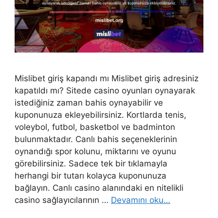
Mislibet giriş kapandı mı Mislibet giriş adresiniz
kapatıldı mı? Sitede casino oyunları oynayarak
istediğiniz zaman bahis oynayabilir ve
kuponunuza ekleyebilirsiniz. Kortlarda tenis,
voleybol, futbol, ​​basketbol ve badminton
bulunmaktadır. Canlı bahis seçeneklerinin
oynandığı spor kolunu, miktarını ve oyunu
görebilirsiniz. Sadece tek bir tıklamayla
herhangi bir tutarı kolayca kuponunuza
bağlayın. Canlı casino alanındaki en nitelikli
casino sağlayıcılarının …
Devamını oku…