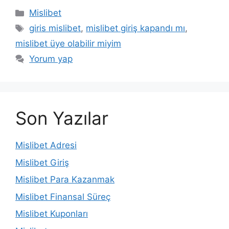
Kategoriler
Mislibet
Etiketler
giris mislibet
,
mislibet giriş kapandı mı
,
mislibet üye olabilir miyim
Yorum yap
Son Yazılar
Mislibet Adresi
Mislibet Giriş
Mislibet Para Kazanmak
Mislibet Finansal Süreç
Mislibet Kuponları