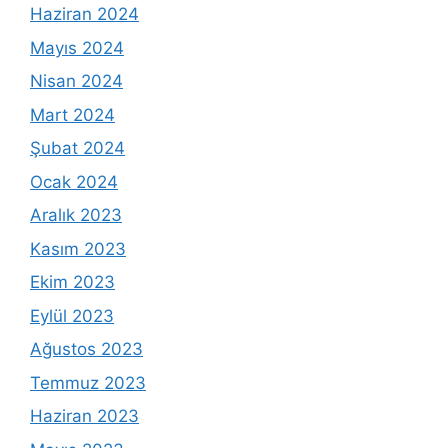
Haziran 2024
Mayıs 2024
Nisan 2024
Mart 2024
Şubat 2024
Ocak 2024
Aralık 2023
Kasım 2023
Ekim 2023
Eylül 2023
Ağustos 2023
Temmuz 2023
Haziran 2023