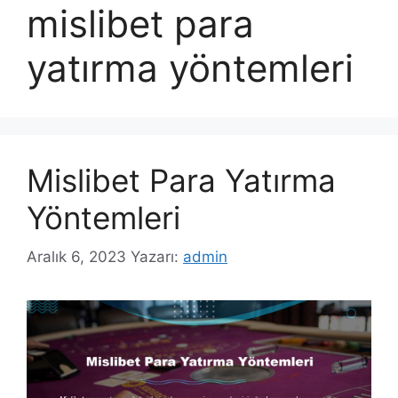
mislibet para
yatırma yöntemleri
Mislibet Para Yatırma
Yöntemleri
Aralık 6, 2023
Yazarı:
admin