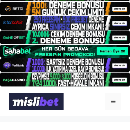
İçeriğe
atla
Menü