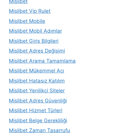
Mislibet
Mislibet Vip Rulet
Mislibet Mobile
Mislibet Mobil Adımlar
Mislibet Giriş Bilgileri
Mislibet Adres Değişimi
Mislibet Arama Tamamlama
Mislibet Mükemmel Açı
Mislibet Hatasız Katılım
Mislibet Yenilikçi Siteler
Mislibet Adres Güvenliği
Mislibet Hizmet Türleri
Mislibet Belge Gerekliliği
Mislibet Zaman Tasarrufu