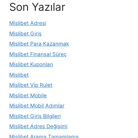
Son Yazılar
Mislibet Adresi
Mislibet Giriş
Mislibet Para Kazanmak
Mislibet Finansal Süreç
Mislibet Kuponları
Mislibet
Mislibet Vip Rulet
Mislibet Mobile
Mislibet Mobil Adımlar
Mislibet Giriş Bilgileri
Mislibet Adres Değişimi
Mislibet Arama Tamamlama