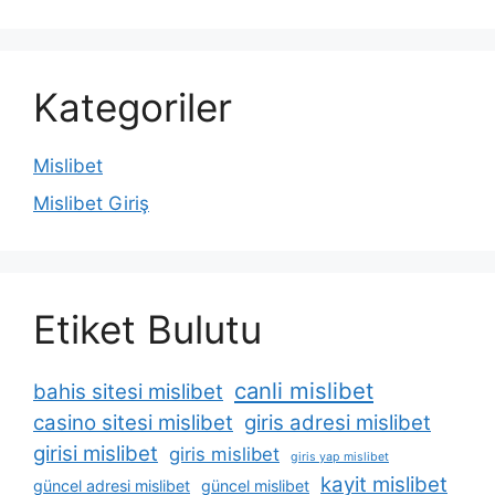
Kategoriler
Mislibet
Mislibet Giriş
Etiket Bulutu
canli mislibet
bahis sitesi mislibet
casino sitesi mislibet
giris adresi mislibet
girisi mislibet
giris mislibet
giris yap mislibet
kayit mislibet
güncel adresi mislibet
güncel mislibet