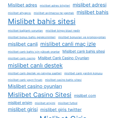
mislibet adresi
Mislibet adres
mislibet adres bilgileri
mislibet bahis
mislibet altyapısı
mislibet açılmazsa ne yapmalı
Mislibet bahis sitesi
mislibet bağlantı sorunları
mislibet bingo blast nedir
mislibet bonus bahis gereksinimleri
mislibet bonusları ve promosyonları
mislibet canli maç izle
mislibet canli
Mislibet canlı bahis sitesi
mislibet canlı bahis i̇çin yüksek oranlar
Mislibet Canlı Casino Oyunları
mislibet canlı casino
mislibet canlı destek
mislibet canlı destek ve çalışma saatleri
mislibet canlı yardım konusu
mislibet canlı yayın fırsatı
mislibet casino bahis sitesi
Mislibet casino oyunları
Mislibet Casino Sitesi
mislibet com
mislibet erişim
mislibet erişimi
mislibet futbol
mislibet girisi
mislibet giris twitter