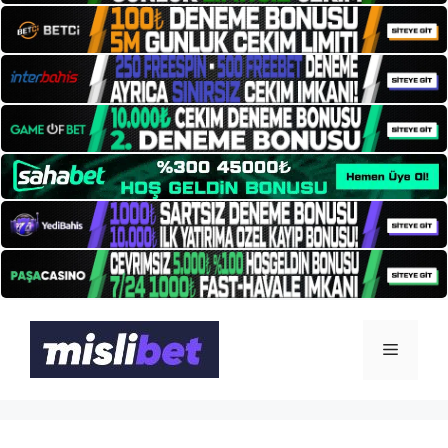
İçeriğe
atla
Menü