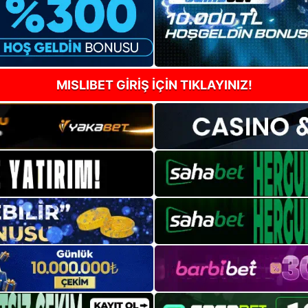
MISLIBET GİRİŞ İÇİN TIKLAYINIZ!