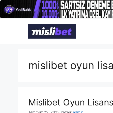
İçeriğe
atla
mislibet oyun lisa
Mislibet Oyun Lisansl
Temmuz 22, 2023
Yazarı:
admin