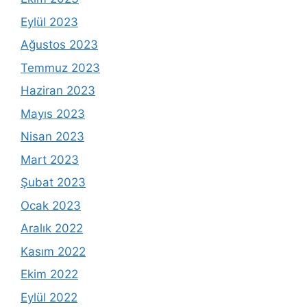
Eylül 2023
Ağustos 2023
Temmuz 2023
Haziran 2023
Mayıs 2023
Nisan 2023
Mart 2023
Şubat 2023
Ocak 2023
Aralık 2022
Kasım 2022
Ekim 2022
Eylül 2022