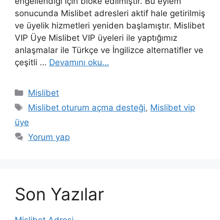
engellendiği için bloke edilmiştir. Bu eylem
sonucunda Mislibet adresleri aktif hale getirilmiş
ve üyelik hizmetleri yeniden başlamıştır. Mislibet
VIP Üye Mislibet VIP üyeleri ile yaptığımız
anlaşmalar ile Türkçe ve İngilizce alternatifler ve
çeşitli …
Devamını oku…
Kategoriler
Mislibet
Etiketler
Mislibet oturum açma desteği
,
Mislibet vip
üye
Yorum yap
Son Yazılar