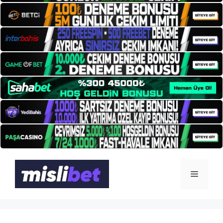
İçeriğe
atla
Menü