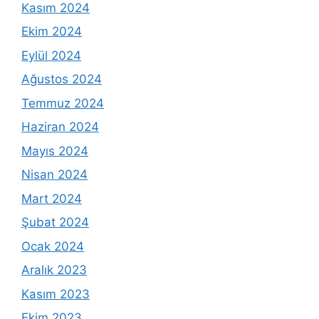
Kasım 2024
Ekim 2024
Eylül 2024
Ağustos 2024
Temmuz 2024
Haziran 2024
Mayıs 2024
Nisan 2024
Mart 2024
Şubat 2024
Ocak 2024
Aralık 2023
Kasım 2023
Ekim 2023