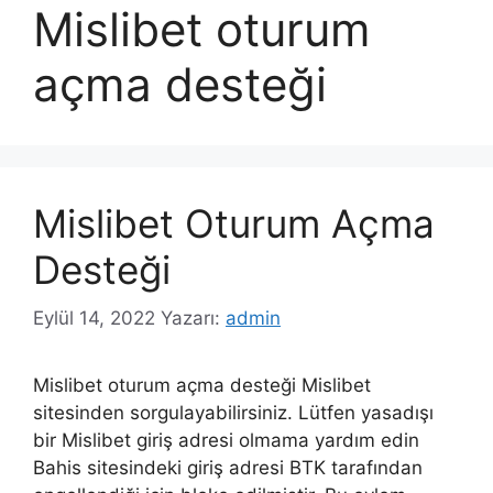
Mislibet oturum
açma desteği
Mislibet Oturum Açma
Desteği
Eylül 14, 2022
Yazarı:
admin
Mislibet oturum açma desteği Mislibet
sitesinden sorgulayabilirsiniz. Lütfen yasadışı
bir Mislibet giriş adresi olmama yardım edin
Bahis sitesindeki giriş adresi BTK tarafından