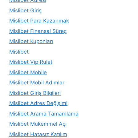
Mislibet Adresi
Mislibet Giriş
Mislibet Para Kazanmak
Mislibet Finansal Süreç
Mislibet Kuponları
Mislibet
Mislibet Vip Rulet
Mislibet Mobile
Mislibet Mobil Adımlar
Mislibet Giriş Bilgileri
Mislibet Adres Değişimi
Mislibet Arama Tamamlama
Mislibet Mükemmel Açı
Mislibet Hatasız Katılım