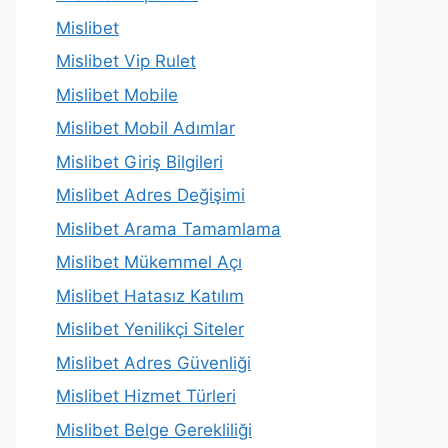
Mislibet
Mislibet Vip Rulet
Mislibet Mobile
Mislibet Mobil Adımlar
Mislibet Giriş Bilgileri
Mislibet Adres Değişimi
Mislibet Arama Tamamlama
Mislibet Mükemmel Açı
Mislibet Hatasız Katılım
Mislibet Yenilikçi Siteler
Mislibet Adres Güvenliği
Mislibet Hizmet Türleri
Mislibet Belge Gerekliliği