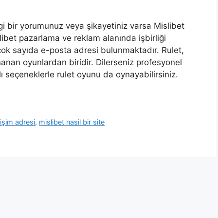
hangi bir yorumunuz veya şikayetiniz varsa Mislibet
libet pazarlama ve reklam alanında işbirliği
 çok sayıda e-posta adresi bulunmaktadır. Rulet,
anan oyunlardan biridir. Dilerseniz profesyonel
lı seçeneklerle rulet oyunu da oynayabilirsiniz.
tişim adresi
,
mislibet nasil bir site