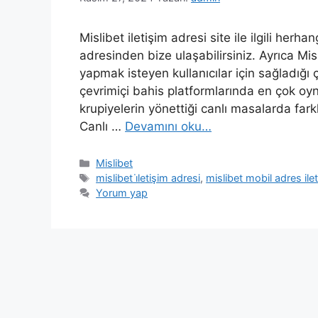
Mislibet iletişim adresi site ile ilgili her
adresinden bize ulaşabilirsiniz. Ayrıca Mis
yapmak isteyen kullanıcılar için sağladığı
çevrimiçi bahis platformlarında en çok oyn
krupiyelerin yönettiği canlı masalarda fark
Canlı …
Devamını oku…
Kategoriler
Mislibet
Etiketler
mislibet i̇letişim adresi
,
mislibet mobil adres ile
Yorum yap