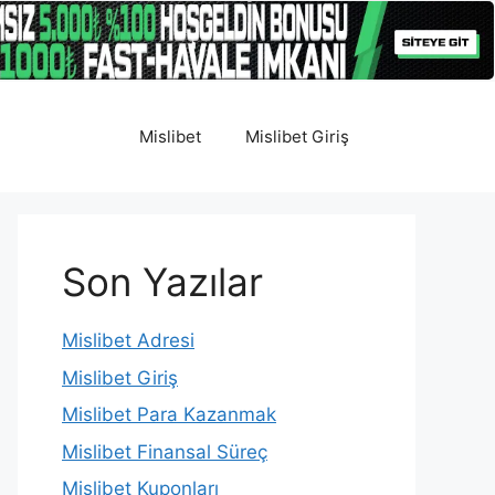
Mislibet
Mislibet Giriş
Son Yazılar
Mislibet Adresi
Mislibet Giriş
Mislibet Para Kazanmak
Mislibet Finansal Süreç
Mislibet Kuponları