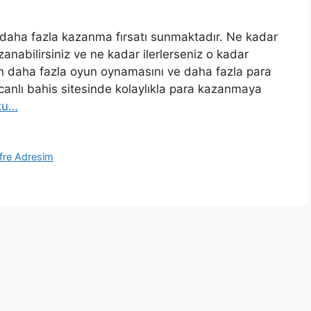
i daha fazla kazanma fırsatı sunmaktadır. Ne kadar
nabilirsiniz ve ne kadar ilerlerseniz o kadar
ların daha fazla oyun oynamasını ve daha fazla para
canlı bahis sitesinde kolaylıkla para kazanmaya
ku…
ifre Adresim