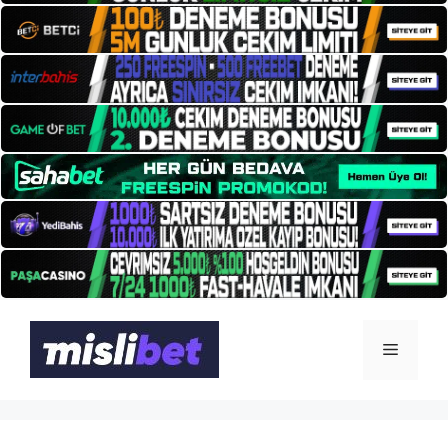
İçeriğe
atla
Menü