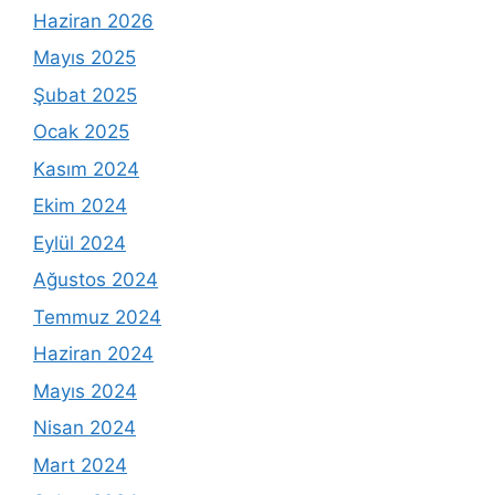
Haziran 2026
Mayıs 2025
Şubat 2025
Ocak 2025
Kasım 2024
Ekim 2024
Eylül 2024
Ağustos 2024
Temmuz 2024
Haziran 2024
Mayıs 2024
Nisan 2024
Mart 2024