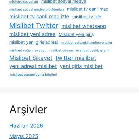
mislibet sosyal medya
mislibet sosyal ağ
mislibet tv canli maç
mislibet sosyal medya platformları
mislibet tv canli maç izle
mislibet tv izle
Mislibet Twitter
mislibet whatsapp
mislibet yeni adres
Mislibet yeni giriş
mislibet yeni giriş adresi
mislibet yetenekli profesyoneller
mislibet yoğun rekabet
mislibet ödeme
mislibet üyelik i̇şlemi
Mislibet Şikayet
twitter mislibet
yeni adresi mislibet
yeni giris mislibet
mislibet oturum açma bilgileri
Arşivler
Haziran 2026
Mayıs 2025