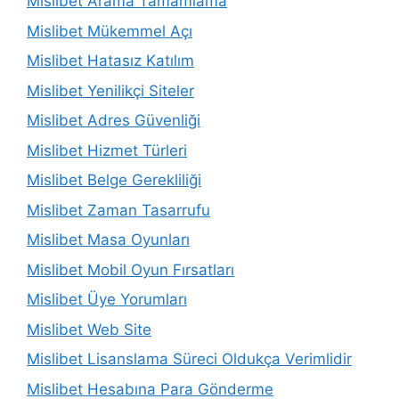
Mislibet Arama Tamamlama
Mislibet Mükemmel Açı
Mislibet Hatasız Katılım
Mislibet Yenilikçi Siteler
Mislibet Adres Güvenliği
Mislibet Hizmet Türleri
Mislibet Belge Gerekliliği
Mislibet Zaman Tasarrufu
Mislibet Masa Oyunları
Mislibet Mobil Oyun Fırsatları
Mislibet Üye Yorumları
Mislibet Web Site
Mislibet Lisanslama Süreci Oldukça Verimlidir
Mislibet Hesabına Para Gönderme