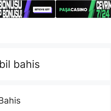
bil bahis
 Bahis