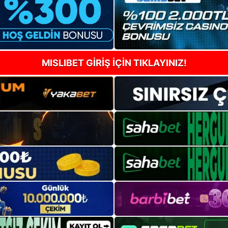
MISLIBET GİRİŞ İÇİN TIKLAYINIZ!