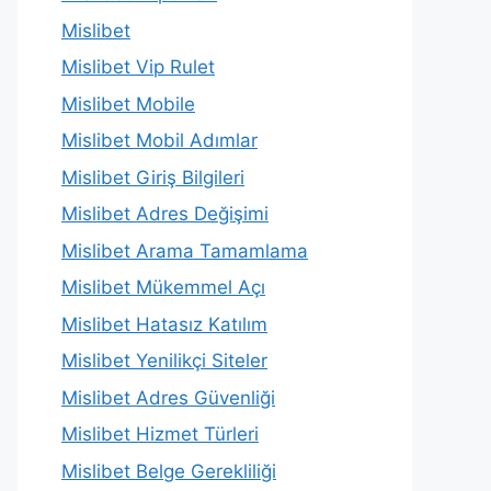
Mislibet
Mislibet Vip Rulet
Mislibet Mobile
Mislibet Mobil Adımlar
Mislibet Giriş Bilgileri
Mislibet Adres Değişimi
Mislibet Arama Tamamlama
Mislibet Mükemmel Açı
Mislibet Hatasız Katılım
Mislibet Yenilikçi Siteler
Mislibet Adres Güvenliği
Mislibet Hizmet Türleri
Mislibet Belge Gerekliliği