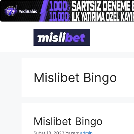
İçeriğe
atla
Mislibet Bingo
Mislibet Bingo
Şubat 18, 2023
Yazarı:
admin