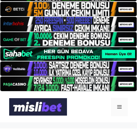
İçeriğe
atla
Menü