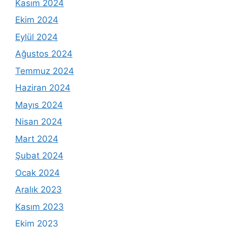
Kasım 2024
Ekim 2024
Eylül 2024
Ağustos 2024
Temmuz 2024
Haziran 2024
Mayıs 2024
Nisan 2024
Mart 2024
Şubat 2024
Ocak 2024
Aralık 2023
Kasım 2023
Ekim 2023