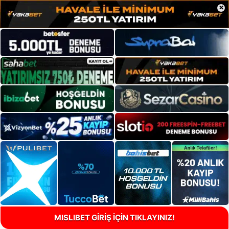
×
MISLIBET GİRİŞ İÇİN TIKLAYINIZ!