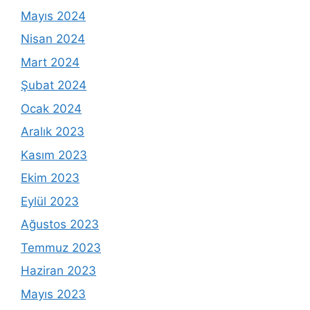
Mayıs 2024
Nisan 2024
Mart 2024
Şubat 2024
Ocak 2024
Aralık 2023
Kasım 2023
Ekim 2023
Eylül 2023
Ağustos 2023
Temmuz 2023
Haziran 2023
Mayıs 2023