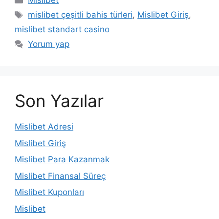
Mislibet
Etiketler
mislibet çeşitli bahis türleri
,
Mislibet Giriş
,
mislibet standart casino
Yorum yap
Son Yazılar
Mislibet Adresi
Mislibet Giriş
Mislibet Para Kazanmak
Mislibet Finansal Süreç
Mislibet Kuponları
Mislibet