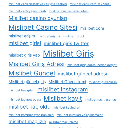
mislibet canlı destek ve çalışma saatleri
mislibet canlı yardım konusu
mislibet canlı yayın fırsatı
mislibet casino bahis sitesi
Mislibet casino oyunları
Mislibet Casino Sitesi
mislibet com
mislibet erişim
mislibet erişimi
mislibet futbol
mislibet girisi
mislibet giris twitter
Mislibet Giriş
mislibet giris yap
Mislibet Giriş Adresi
mislibet giriş adresi neden değişti
Mislibet Güncel
mislibet güncel adresi
Mislibet güncel giriş
Mislibet Güvenilir mi
mislibet güvenlir mi
mislibet instagram
mislibet hesapları
Mislibet kayıt
mislibet jackpot odası
mislibet kayıt aşaması
mislibet kaç oldu
mislibet kesintileri
mislibet kombinasyon bahisleri
mislibet kuralları ve açıklamaları
mislibet maç izle
mislibet maç izleme