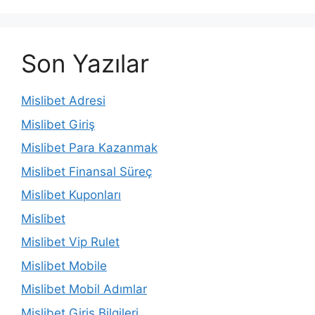
Son Yazılar
Mislibet Adresi
Mislibet Giriş
Mislibet Para Kazanmak
Mislibet Finansal Süreç
Mislibet Kuponları
Mislibet
Mislibet Vip Rulet
Mislibet Mobile
Mislibet Mobil Adımlar
Mislibet Giriş Bilgileri