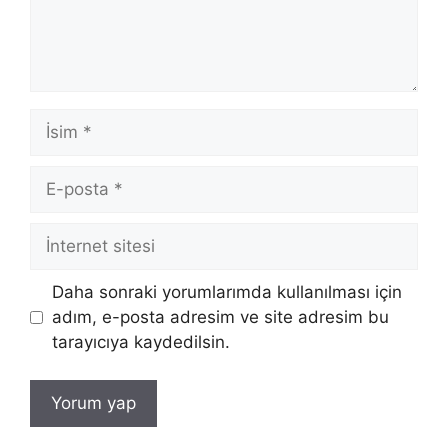
İsim
E-
posta
İnternet
sitesi
Daha sonraki yorumlarımda kullanılması için
adım, e-posta adresim ve site adresim bu
tarayıcıya kaydedilsin.