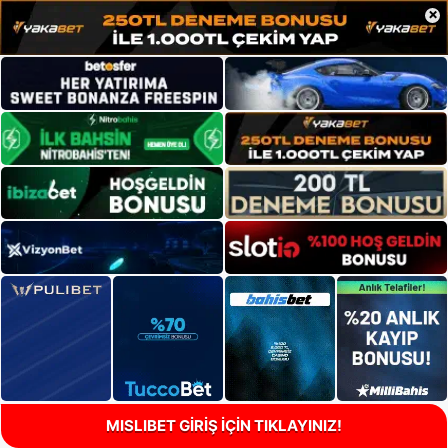
×
MISLIBET GİRİŞ İÇİN TIKLAYINIZ!