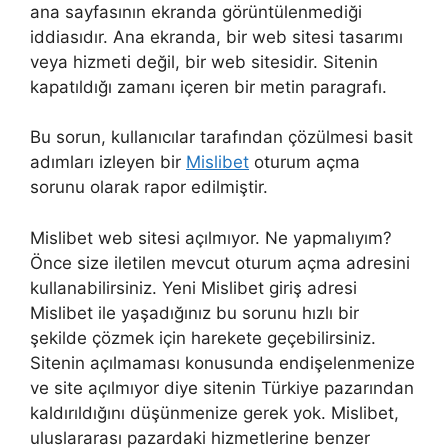
ana sayfasının ekranda görüntülenmediği
iddiasıdır. Ana ekranda, bir web sitesi tasarımı
veya hizmeti değil, bir web sitesidir. Sitenin
kapatıldığı zamanı içeren bir metin paragrafı.
Bu sorun, kullanıcılar tarafından çözülmesi basit
adımları izleyen bir
Mislibet
oturum açma
sorunu olarak rapor edilmiştir.
Mislibet web sitesi açılmıyor. Ne yapmalıyım?
Önce size iletilen mevcut oturum açma adresini
kullanabilirsiniz. Yeni Mislibet giriş adresi
Mislibet ile yaşadığınız bu sorunu hızlı bir
şekilde çözmek için harekete geçebilirsiniz.
Sitenin açılmaması konusunda endişelenmenize
ve site açılmıyor diye sitenin Türkiye pazarından
kaldırıldığını düşünmenize gerek yok. Mislibet,
uluslararası pazardaki hizmetlerine benzer