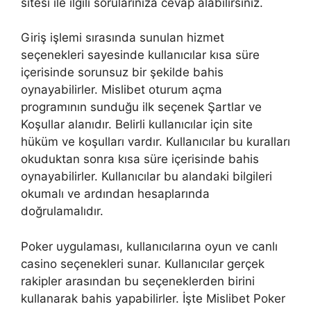
sitesi ile ilgili sorularınıza cevap alabilirsiniz.
Giriş işlemi sırasında sunulan hizmet
seçenekleri sayesinde kullanıcılar kısa süre
içerisinde sorunsuz bir şekilde bahis
oynayabilirler. Mislibet oturum açma
programının sunduğu ilk seçenek Şartlar ve
Koşullar alanıdır. Belirli kullanıcılar için site
hüküm ve koşulları vardır. Kullanıcılar bu kuralları
okuduktan sonra kısa süre içerisinde bahis
oynayabilirler. Kullanıcılar bu alandaki bilgileri
okumalı ve ardından hesaplarında
doğrulamalıdır.
Poker uygulaması, kullanıcılarına oyun ve canlı
casino seçenekleri sunar. Kullanıcılar gerçek
rakipler arasından bu seçeneklerden birini
kullanarak bahis yapabilirler. İşte Mislibet Poker