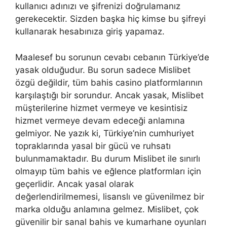
kullanıcı adınızı ve şifrenizi doğrulamanız
gerekecektir. Sizden başka hiç kimse bu şifreyi
kullanarak hesabınıza giriş yapamaz.
Maalesef bu sorunun cevabı cebanın Türkiye’de
yasak olduğudur. Bu sorun sadece Mislibet
özgü değildir, tüm bahis casino platformlarının
karşılaştığı bir sorundur. Ancak yasak, Mislibet
müşterilerine hizmet vermeye ve kesintisiz
hizmet vermeye devam edeceği anlamına
gelmiyor. Ne yazık ki, Türkiye’nin cumhuriyet
topraklarında yasal bir gücü ve ruhsatı
bulunmamaktadır. Bu durum Mislibet ile sınırlı
olmayıp tüm bahis ve eğlence platformları için
geçerlidir. Ancak yasal olarak
değerlendirilmemesi, lisanslı ve güvenilmez bir
marka olduğu anlamına gelmez. Mislibet, çok
güvenilir bir sanal bahis ve kumarhane oyunları