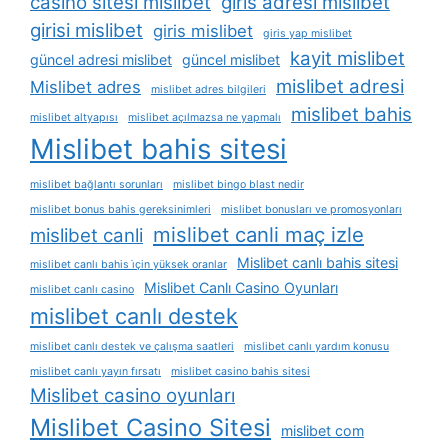
casino sitesi mislibet
giris adresi mislibet
girisi mislibet
giris mislibet
giris yap mislibet
kayit mislibet
güncel adresi mislibet
güncel mislibet
mislibet adresi
Mislibet adres
mislibet adres bilgileri
mislibet bahis
mislibet altyapısı
mislibet açılmazsa ne yapmalı
Mislibet bahis sitesi
mislibet bağlantı sorunları
mislibet bingo blast nedir
mislibet bonus bahis gereksinimleri
mislibet bonusları ve promosyonları
mislibet canli maç izle
mislibet canli
Mislibet canlı bahis sitesi
mislibet canlı bahis i̇çin yüksek oranlar
Mislibet Canlı Casino Oyunları
mislibet canlı casino
mislibet canlı destek
mislibet canlı destek ve çalışma saatleri
mislibet canlı yardım konusu
mislibet canlı yayın fırsatı
mislibet casino bahis sitesi
Mislibet casino oyunları
Mislibet Casino Sitesi
mislibet com