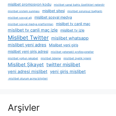
mislibet promosyon kodu
mislibet sanal bahis özellikleri nelerdir
mislibet sitesi
mislibet sistem sunması
mislibet sorunsuz bağlantı
mislibet sosyal medya
mislibet sosyal ağ
mislibet tv canli maç
mislibet sosyal medya platformları
mislibet tv canli maç izle
mislibet tv izle
Mislibet Twitter
mislibet whatsapp
mislibet yeni adres
Mislibet yeni giriş
mislibet yeni giriş adresi
mislibet yetenekli profesyoneller
mislibet yoğun rekabet
mislibet ödeme
mislibet üyelik i̇şlemi
Mislibet Şikayet
twitter mislibet
yeni adresi mislibet
yeni giris mislibet
mislibet oturum açma bilgileri
Arşivler