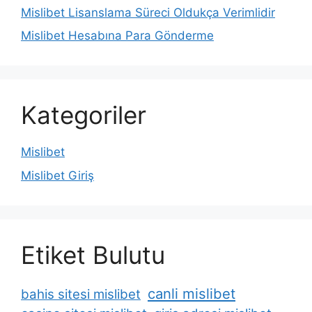
Mislibet Lisanslama Süreci Oldukça Verimlidir
Mislibet Hesabına Para Gönderme
Kategoriler
Mislibet
Mislibet Giriş
Etiket Bulutu
canli mislibet
bahis sitesi mislibet