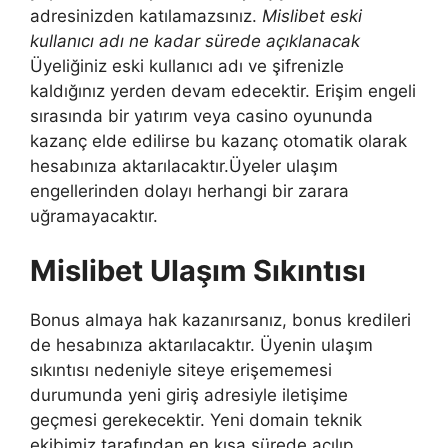
adresinizden katılamazsınız.
Mislibet eski
kullanıcı adı ne kadar sürede açıklanacak
Üyeliğiniz eski kullanıcı adı ve şifrenizle
kaldığınız yerden devam edecektir. Erişim engeli
sırasında bir yatırım veya casino oyununda
kazanç elde edilirse bu kazanç otomatik olarak
hesabınıza aktarılacaktır.Üyeler ulaşım
engellerinden dolayı herhangi bir zarara
uğramayacaktır.
Mislibet Ulaşım Sıkıntısı
Bonus almaya hak kazanırsanız, bonus kredileri
de hesabınıza aktarılacaktır. Üyenin ulaşım
sıkıntısı nedeniyle siteye erişememesi
durumunda yeni giriş adresiyle iletişime
geçmesi gerekecektir. Yeni domain teknik
ekibimiz tarafından en kısa sürede açılıp