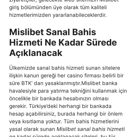
giriş bölümünden üye olarak tüm kaliteli
hizmetlerimizden yararlanabileceklerdir.
Mislibet Sanal Bahis
Hizmeti Ne Kadar Sürede
Açıklanacak
Ülkemizde sanal bahis hizmeti sunan sitelere
ilişkin kanun gereği her casino firması belirli bir
süre BTK’ dan yasaklanmıştır.Mislibet banka
havalesiyle para yatırma tekniğini kullanmak için
öncelikle bir bankada hesabınızın olması
gerekir. Türkiye’deki herhangi bir bankada
hesap açabilirsiniz, burada herhangi bir önlem
veya kısıtlama yoktur. Tüm bahis hizmetlerini
yasal olarak sunan
Mislibet sanal bahis hizmeti
ne kadar sürede açıklanacak
siteleri, bu tür