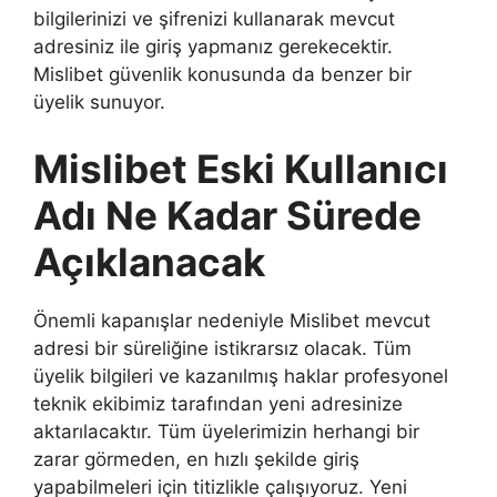
bilgilerinizi ve şifrenizi kullanarak mevcut
adresiniz ile giriş yapmanız gerekecektir.
Mislibet güvenlik konusunda da benzer bir
üyelik sunuyor.
Mislibet Eski Kullanıcı
Adı Ne Kadar Sürede
Açıklanacak
Önemli kapanışlar nedeniyle Mislibet mevcut
adresi bir süreliğine istikrarsız olacak. Tüm
üyelik bilgileri ve kazanılmış haklar profesyonel
teknik ekibimiz tarafından yeni adresinize
aktarılacaktır. Tüm üyelerimizin herhangi bir
zarar görmeden, en hızlı şekilde giriş
yapabilmeleri için titizlikle çalışıyoruz. Yeni