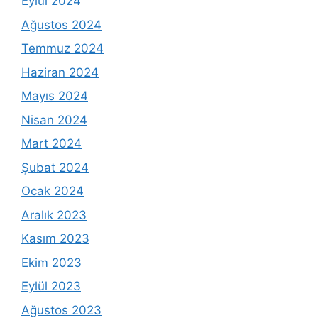
Eylül 2024
Ağustos 2024
Temmuz 2024
Haziran 2024
Mayıs 2024
Nisan 2024
Mart 2024
Şubat 2024
Ocak 2024
Aralık 2023
Kasım 2023
Ekim 2023
Eylül 2023
Ağustos 2023