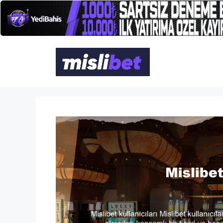
İçeriğe
atla