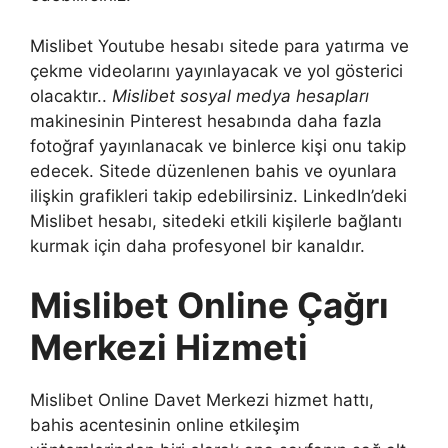
Mislibet Youtube hesabı sitede para yatırma ve
çekme videolarını yayınlayacak ve yol gösterici
olacaktır..
Mislibet sosyal medya hesapları
makinesinin Pinterest hesabında daha fazla
fotoğraf yayınlanacak ve binlerce kişi onu takip
edecek. Sitede düzenlenen bahis ve oyunlara
ilişkin grafikleri takip edebilirsiniz. LinkedIn’deki
Mislibet hesabı, sitedeki etkili kişilerle bağlantı
kurmak için daha profesyonel bir kanaldır.
Mislibet Online Çağrı
Merkezi Hizmeti
Mislibet Online Davet Merkezi hizmet hattı,
bahis acentesinin online etkileşim