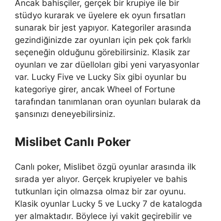
Ancak bahisçiler, gerçek bir krupiye ile bir
stüdyo kurarak ve üyelere ek oyun fırsatları
sunarak bir jest yapıyor. Kategoriler arasında
gezindiğinizde zar oyunları için pek çok farklı
seçeneğin olduğunu görebilirsiniz. Klasik zar
oyunları ve zar düelloları gibi yeni varyasyonlar
var. Lucky Five ve Lucky Six gibi oyunlar bu
kategoriye girer, ancak Wheel of Fortune
tarafından tanımlanan oran oyunları bularak da
şansınızı deneyebilirsiniz.
Mislibet Canlı Poker
Canlı poker, Mislibet özgü oyunlar arasında ilk
sırada yer alıyor. Gerçek krupiyeler ve bahis
tutkunları için olmazsa olmaz bir zar oyunu.
Klasik oyunlar Lucky 5 ve Lucky 7 de katalogda
yer almaktadır. Böylece iyi vakit geçirebilir ve