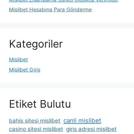
Mislibet Hesabına Para Gönderme
Kategoriler
Mislibet
Mislibet Giriş
Etiket Bulutu
canli mislibet
bahis sitesi mislibet
casino sitesi mislibet
giris adresi mislibet