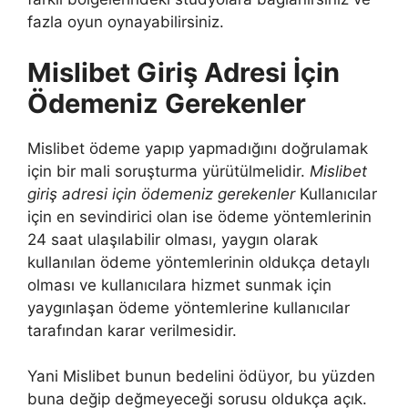
fazla oyun oynayabilirsiniz.
Mislibet Giriş Adresi İçin
Ödemeniz Gerekenler
Mislibet ödeme yapıp yapmadığını doğrulamak
için bir mali soruşturma yürütülmelidir.
Mislibet
giriş adresi için ödemeniz gerekenler
Kullanıcılar
için en sevindirici olan ise ödeme yöntemlerinin
24 saat ulaşılabilir olması, yaygın olarak
kullanılan ödeme yöntemlerinin oldukça detaylı
olması ve kullanıcılara hizmet sunmak için
yaygınlaşan ödeme yöntemlerine kullanıcılar
tarafından karar verilmesidir.
Yani Mislibet bunun bedelini ödüyor, bu yüzden
buna değip değmeyeceği sorusu oldukça açık.