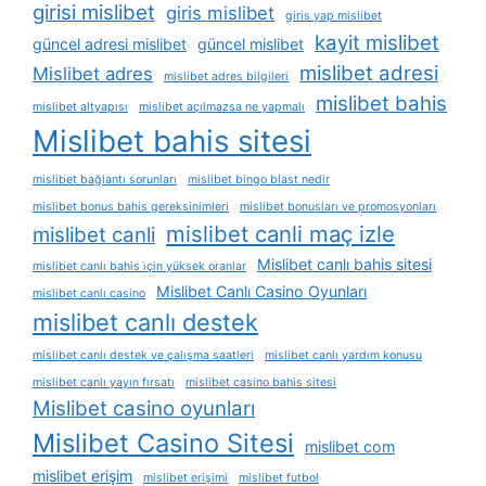
girisi mislibet
giris mislibet
giris yap mislibet
kayit mislibet
güncel adresi mislibet
güncel mislibet
mislibet adresi
Mislibet adres
mislibet adres bilgileri
mislibet bahis
mislibet altyapısı
mislibet açılmazsa ne yapmalı
Mislibet bahis sitesi
mislibet bağlantı sorunları
mislibet bingo blast nedir
mislibet bonus bahis gereksinimleri
mislibet bonusları ve promosyonları
mislibet canli maç izle
mislibet canli
Mislibet canlı bahis sitesi
mislibet canlı bahis i̇çin yüksek oranlar
Mislibet Canlı Casino Oyunları
mislibet canlı casino
mislibet canlı destek
mislibet canlı destek ve çalışma saatleri
mislibet canlı yardım konusu
mislibet canlı yayın fırsatı
mislibet casino bahis sitesi
Mislibet casino oyunları
Mislibet Casino Sitesi
mislibet com
mislibet erişim
mislibet erişimi
mislibet futbol