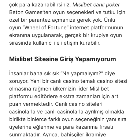
çok para kazanabilirsiniz.
Mislibet canlı poker
Beton Games’ten oyun seçenekleri ve tutku için
özel bir parantez açmanıza gerek yok. Ünlü
oyun “Wheel of Fortune” internet platformunun
ekranına uygulanarak, gerçek bir krupiye oyun
sırasında kullanıcı ile iletişim kurabilir.
Mislibet Sitesine Giriş Yapamıyorum
İnsanlar bana sık sık “Ne yapmalıyım?” diye
soruyor. Yeni bir canlı casino temalı casino sitesi
olmasına rağmen ülkemizin lider Mislibet
platformu editörlere ekstra zamanları için artı
puan vermektedir. Canlı casino siteleri
casinolarla ve canlı casinolarla ayrılmış olmakla
birlikte binlerce farklı oyun seçeneğinin yanı sıra
üyelerine eğlenme ve para kazanma fırsatı
sunmaktadır. Ayrıca, bahisçiler ikramiye