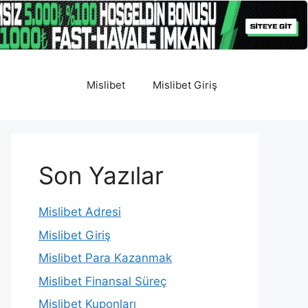
Mislibet
Mislibet Giriş
Son Yazılar
Mislibet Adresi
Mislibet Giriş
Mislibet Para Kazanmak
Mislibet Finansal Süreç
Mislibet Kuponları