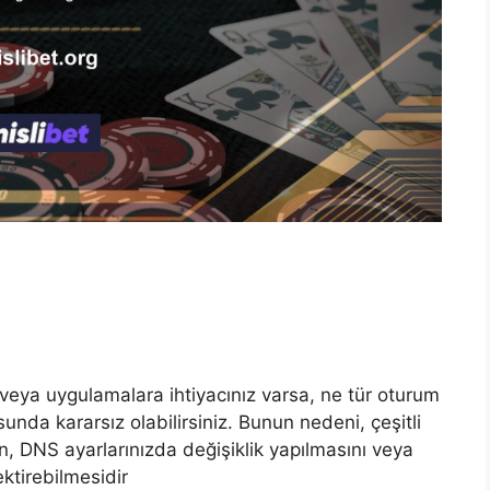
a veya uygulamalara ihtiyacınız varsa, ne tür oturum
unda kararsız olabilirsiniz. Bunun nedeni, çeşitli
n, DNS ayarlarınızda değişiklik yapılmasını veya
ktirebilmesidir