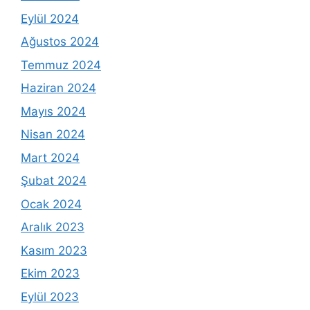
Eylül 2024
Ağustos 2024
Temmuz 2024
Haziran 2024
Mayıs 2024
Nisan 2024
Mart 2024
Şubat 2024
Ocak 2024
Aralık 2023
Kasım 2023
Ekim 2023
Eylül 2023