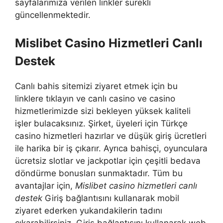
sayfalarımıza verilen linkler sürekli
güncellenmektedir.
Mislibet Casino Hizmetleri Canlı
Destek
Canlı bahis sitemizi ziyaret etmek için bu
linklere tıklayın ve canlı casino ve casino
hizmetlerimizde sizi bekleyen yüksek kaliteli
işler bulacaksınız. Şirket, üyeleri için Türkçe
casino hizmetleri hazırlar ve düşük giriş ücretleri
ile harika bir iş çıkarır. Ayrıca bahisçi, oyunculara
ücretsiz slotlar ve jackpotlar için çeşitli bedava
döndürme bonusları sunmaktadır. Tüm bu
avantajlar için,
Mislibet casino hizmetleri canlı
destek
Giriş bağlantısını kullanarak mobil
ziyaret ederken yukarıdakilerin tadını
çıkarabilirsiniz. Giriş bağlantısını kullanarak web