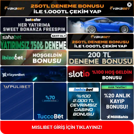
×
MISLIBET GİRİŞ İÇİN TIKLAYINIZ!