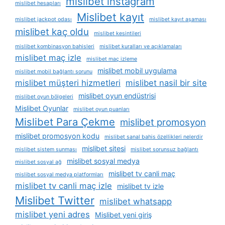
mislibet instagram
mislibet hesapları
Mislibet kayıt
mislibet jackpot odası
mislibet kayıt aşaması
mislibet kaç oldu
mislibet kesintileri
mislibet kombinasyon bahisleri
mislibet kuralları ve açıklamaları
mislibet maç izle
mislibet maç izleme
mislibet mobil uygulama
mislibet mobil bağlantı sorunu
mislibet müşteri hizmetleri
mislibet nasil bir site
mislibet oyun endüstrisi
mislibet oyun bölgeleri
Mislibet Oyunlar
mislibet oyun puanları
Mislibet Para Çekme
mislibet promosyon
mislibet promosyon kodu
mislibet sanal bahis özellikleri nelerdir
mislibet sitesi
mislibet sistem sunması
mislibet sorunsuz bağlantı
mislibet sosyal medya
mislibet sosyal ağ
mislibet tv canli maç
mislibet sosyal medya platformları
mislibet tv canli maç izle
mislibet tv izle
Mislibet Twitter
mislibet whatsapp
mislibet yeni adres
Mislibet yeni giriş