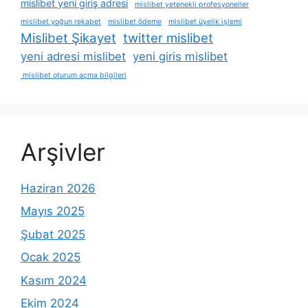
mislibet yeni giriş adresi
mislibet yetenekli profesyoneller
mislibet yoğun rekabet
mislibet ödeme
mislibet üyelik i̇şlemi
Mislibet Şikayet
twitter mislibet
yeni adresi mislibet
yeni giris mislibet
mislibet oturum açma bilgileri
Arşivler
Haziran 2026
Mayıs 2025
Şubat 2025
Ocak 2025
Kasım 2024
Ekim 2024