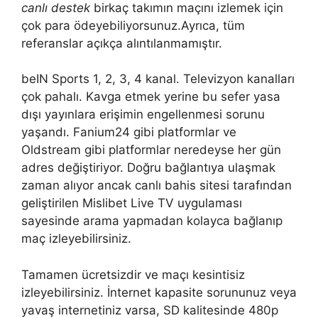
canlı destek
birkaç takımın maçını izlemek için
çok para ödeyebiliyorsunuz.Ayrıca, tüm
referanslar açıkça alıntılanmamıştır.
beIN Sports 1, 2, 3, 4 kanal. Televizyon kanalları
çok pahalı. Kavga etmek yerine bu sefer yasa
dışı yayınlara erişimin engellenmesi sorunu
yaşandı. Fanium24 gibi platformlar ve
Oldstream gibi platformlar neredeyse her gün
adres değiştiriyor. Doğru bağlantıya ulaşmak
zaman alıyor ancak canlı bahis sitesi tarafından
geliştirilen Mislibet Live TV uygulaması
sayesinde arama yapmadan kolayca bağlanıp
maç izleyebilirsiniz.
Tamamen ücretsizdir ve maçı kesintisiz
izleyebilirsiniz. İnternet kapasite sorununuz veya
yavaş internetiniz varsa, SD kalitesinde 480p