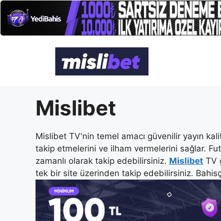
İçeriğe
atla
Mislibet
Mislibet TV'nin temel amacı güvenilir yayın kalit
takip etmelerini ve ilham vermelerini sağlar. F
zamanlı olarak takip edebilirsiniz.
Mislibet
TV g
tek bir site üzerinden takip edebilirsiniz. Bah