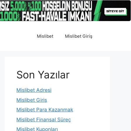
Mislibet
Mislibet Giriş
Son Yazılar
Mislibet Adresi
Mislibet Giriş
Mislibet Para Kazanmak
Mislibet Finansal Süreç
Mislibet Kuponları